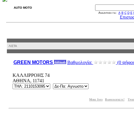
AUTO MOTO
Αναζήτηση για:
A
B
C
D
E
Επιστρο
ΛΙΣΤΑ
GREEN MOTORS
Βαθμολογία:
(0 ψήφου
ΚΑΛΛΙΡΡΟΗΣ 74
ΑΘΗΝΑ, 11741
More Info
|
Βαθμολογήστε!
|
Τροπ